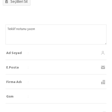
Seçilileri Sil
Ad Soyad
:
E.Posta
:
Firma Adı
:
Gsm
: