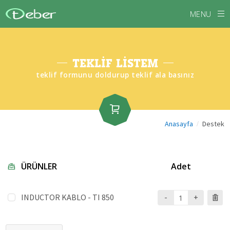
MENU
TEKLİF LİSTEM
teklif formunu doldurup teklif ala basınız
/
Anasayfa
Destek
ÜRÜNLER
Adet
INDUCTOR KABLO - TI 850
-
+