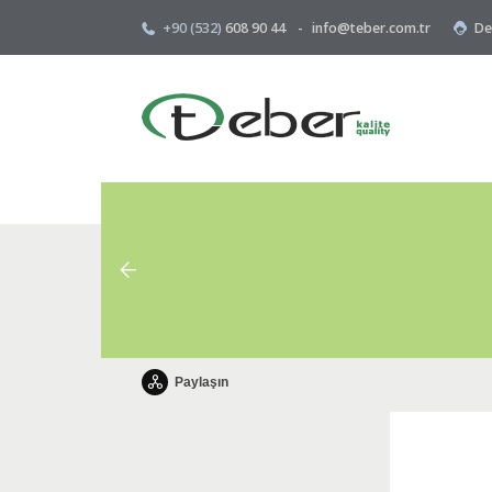
+90 (532)
608 90 44
-
info@teber.com.tr
De
Paylaşın