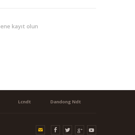
ltene
kayıt olun
Lcndt
Dandong Ndt