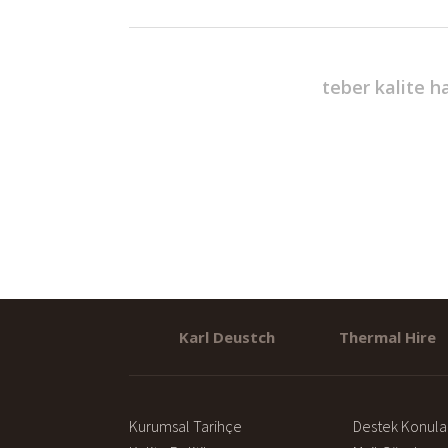
teber kalite 
Karl Deustch
Thermal Hire
Kurumsal Tarihçe
Destek Konula