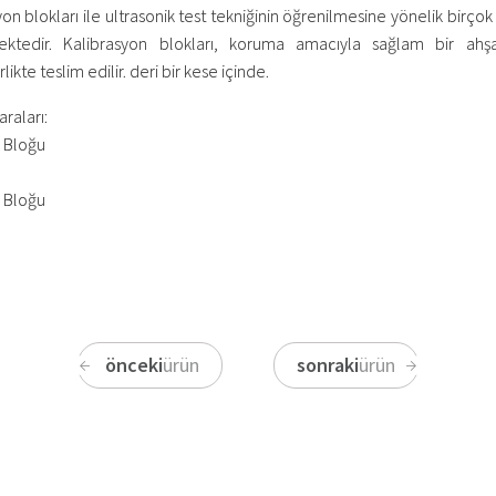
on blokları ile ultrasonik test tekniğinin öğrenilmesine yönelik birçok
ektedir. Kalibrasyon blokları, koruma amacıyla sağlam bir ah
likte teslim edilir. deri bir kese içinde.
raları:
 Bloğu
 Bloğu
önceki
ürün
sonraki
ürün