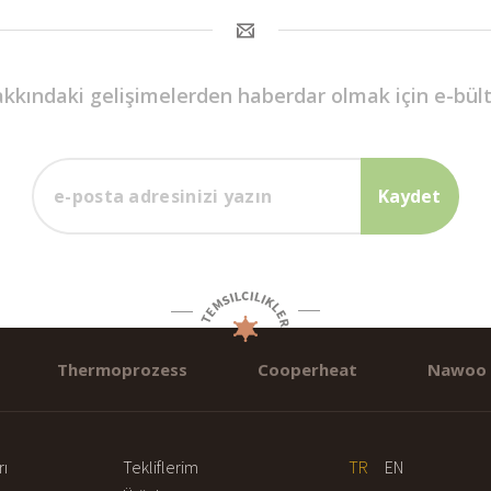
hakkındaki gelişimelerden haberdar olmak için e-bü
Thermoprozess
Cooperheat
Nawoo
rı
Tekliflerim
TR
EN