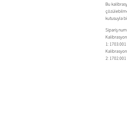
Bu kalibrasy
çözülebilm
kutusuyla bir
Sipariş numa
Kalibrasyon
1: 1703.001
Kalibrasyon
2: 1702.001